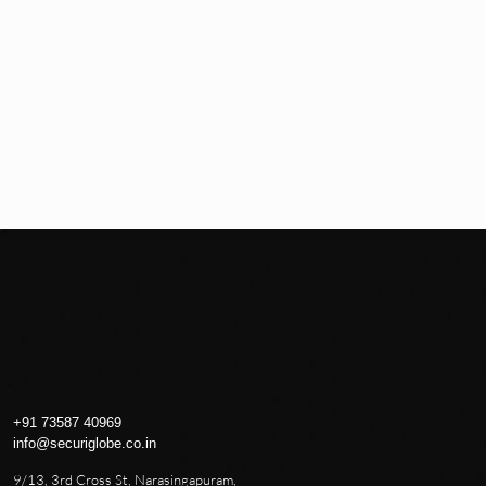
client
category
date
Lou Dolce
photo-session
July 12, 2024
+91 73587 40969
info@securiglobe.co.in
9/13, 3rd Cross St, Narasingapuram,