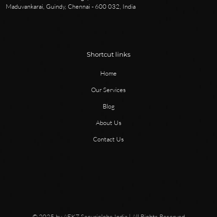
Maduvankarai, Guindy, Chennai - 600 032, India
Shortcut links
Home
Our Services
Blog
About Us
Contact Us
© 2025 by AEKZ Securiglobe India | All Rights Reserved