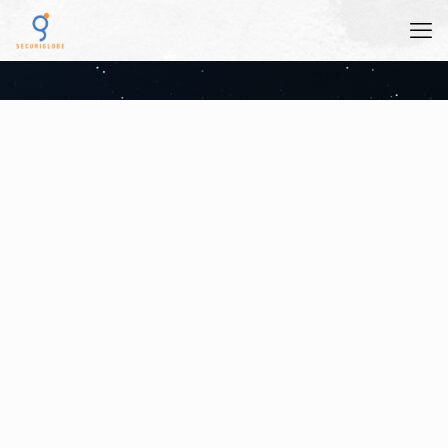
Etiam accumsan
Donec quis suscipit ex, vitae feugiat nibh. Vestibulum ut nisl viverra,
ultricies lectus quis, sodales nisi. Maecenas hendrerit purus dolor, in
semper mi cursus at. Fusce eget enim et libero placerat tincidunt.
Maecenas in velit sit amet odio congue euismod. Donec leo lacus,
tincidunt eget sodales et, interdum ut erat. Pellentesque sed pretium
velit. Quisque id condimentum nunc. Quisque et hendrerit dui. Duis ut
volutpat elit, in accumsan risus. Vestibulum mattis lacus sit amet lobortis
condimentum. Phasellus vel lectus tortor.
About me